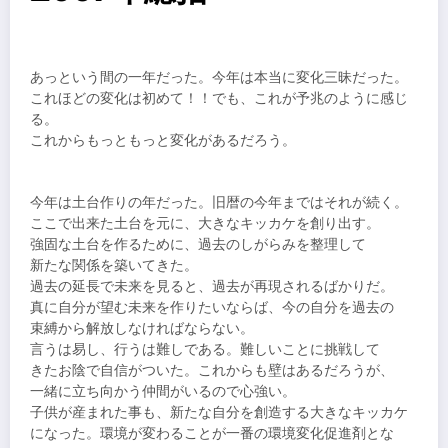
あっという間の一年だった。今年は本当に変化三昧だった。
これほどの変化は初めて！！でも、これが予兆のように感じ
る。
これからもっともっと変化があるだろう。
今年は土台作りの年だった。旧暦の今年まではそれが続く。
ここで出来た土台を元に、大きなキッカケを創り出す。
強固な土台を作るために、過去のしがらみを整理して
新たな関係を築いてきた。
過去の延長で未来を見ると、過去が再現されるばかりだ。
真に自分が望む未来を作りたいならば、今の自分を過去の
束縛から解放しなければならない。
言うは易し、行うは難しである。難しいことに挑戦して
きたお陰で自信がついた。これからも壁はあるだろうが、
一緒に立ち向かう仲間がいるので心強い。
子供が産まれた事も、新たな自分を創造する大きなキッカケ
になった。環境が変わることが一番の環境変化促進剤とな