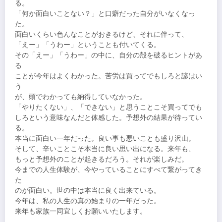
る。
「何か面白いことない？」と口癖だった自分がいなくなっ
た。
面白いくらい色んなことがおきるけど、それに伴って、
「えー」「うわー」ということも付いてくる。
その「えー」「うわー」の中に、自分の殻を破るヒントがあ
る
ことが今年はよくわかった。苦労は買ってでもしろと諺はい
う
が、頭でわかっても納得していなかった。
「やりたくない」、「できない」と思うことこそ買ってでも
しろという意味なんだと体感した。予想外の結果が待ってい
る。
本当に面白い一年だった。良い事も悪いことも盛り沢山。
そして、辛いことこそ本当に良い思い出になる。来年も、
もっと予想外のことが起きるだろう。それが楽しみだ。
今までの人生体験が、今やっていることにすべて繋がってき
た
のが面白い。世の中は本当に良く出来ている。
今年は、私の人生の真の始まりの一年だった。
来年も家族一同宜しくお願いいたします。