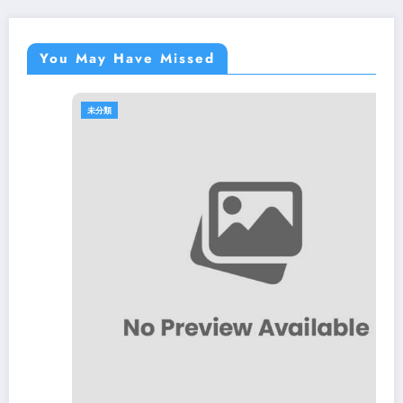
You May Have Missed
未分類