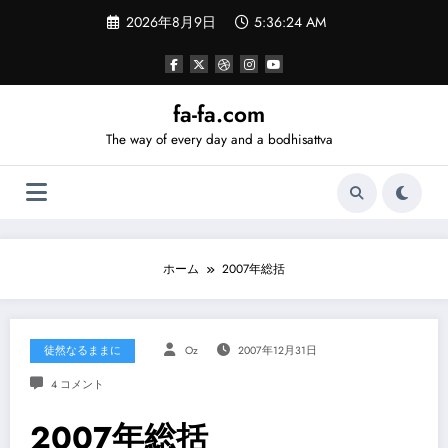
コ
2026年8月9日
5:36:25 AM
ン
テ
ン
ツ
へ
fa-fa.com
ス
The way of every day and a bodhisattva
キ
ッ
プ
ホーム
2007年総括
徒然なるままに
Oz
2007年12月31日
4 コメント
2007年総括