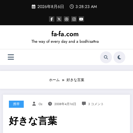
コ
2026年8月6日
3:28:24 AM
ン
テ
ン
ツ
へ
fa-fa.com
ス
The way of every day and a bodhisattva
キ
ッ
プ
ホーム
好きな言葉
携帯
Oz
2008年4月16日
3 コメント
好きな言葉