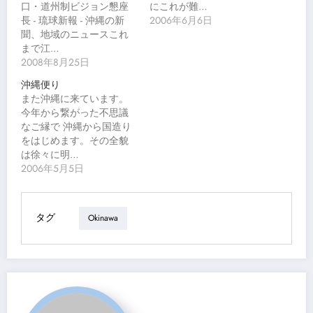
口・道州制ビジョン懇座
にこれが難…
長 - 琉球新報 - 沖縄の新
2006年6月6日
聞、地域のニュースこれ
まで江…
2008年8月25日
沖縄便り
また沖縄に来ています。
今年から繋がった不思議
なご縁で 沖縄から国造り
をはじめます。その全貌
は徐々に明…
2006年5月5日
タグ
Okinawa