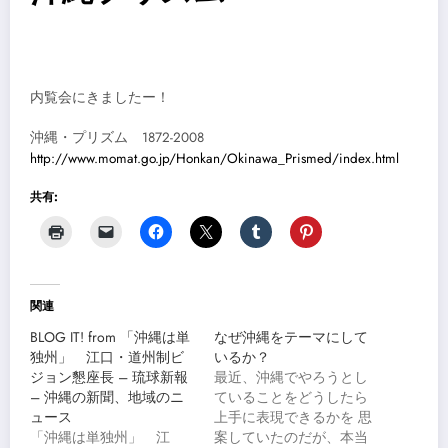
内覧会にきましたー！
沖縄・プリズム 1872-2008
http://www.momat.go.jp/Honkan/Okinawa_Prismed/index.html
共有:
関連
BLOG IT! from 「沖縄は単
なぜ沖縄をテーマにして
独州」 江口・道州制ビ
いるか？
ジョン懇座長 – 琉球新報
最近、沖縄でやろうとし
– 沖縄の新聞、地域のニ
ていることをどうしたら
ュース
上手に表現できるかを 思
「沖縄は単独州」 江
案していたのだが、本当