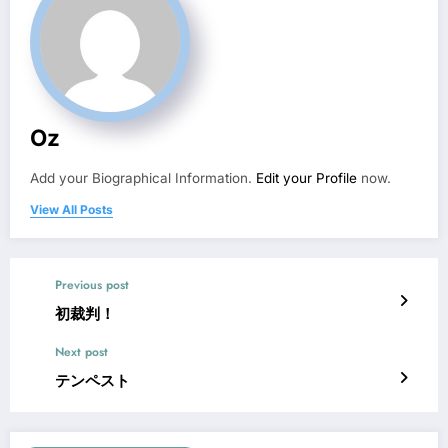
Oz
Add your Biographical Information.
Edit your Profile
now.
View All Posts
Previous post
初裁判！
Next post
テンペスト