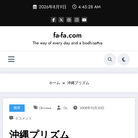
コ
2026年8月9日
4:45:29 AM
ン
テ
ン
ツ
へ
fa-fa.com
ス
The way of every day and a bodhisattva
キ
ッ
プ
ホーム
沖縄プリズム
携帯
Okinawa
Oz
2008年10月30日
0 コメント
沖縄プリズム