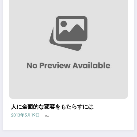
全面的な変容をもたらすには
人を本
5月19日
2013年5
oz